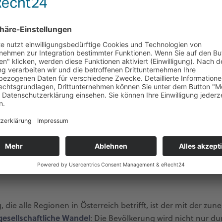
 2040 ( ÖROK 2019b). Die Bevölkerung wuchs in erster Linie
adtregionen. Auch in Regionen mit Bevölkerungsrückgang w
ls abwanderten. Insgesamt weist ein großer Teil der politisch
kgänge auf. Sie werden durch negative Geburtenraten un
chen Veränderungen
führen zu einer Veränderung der Alters
nd ein wenig jünger. Laut Prognosen nimmt bis 2040 die Zah
die Zahl der Kinder und Jugendlichen um 9,5 % zu. Personen
hre Zahl nimmt bis 2040 um 5,6 % ab. Diese Entwicklungen w
onen sind davon aufgrund der prognostizierten Zuwanderung
019b).
, die alle Regionen in Österreich betrifft, ist der mit der zu
gesellschaftliche Wandel
: Die Bevölkerung wird nicht nur 