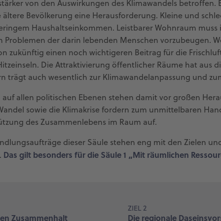
stärker von den Auswirkungen des Klimawandels betroffen. E
ältere Bevölkerung eine Herausforderung. Kleine und schle
ringem Haushaltseinkommen. Leistbarer Wohnraum muss in 
n Problemen der darin lebenden Menschen vorzubeugen. Wo
n zukünftig einen noch wichtigeren Beitrag für die Frischl
tzeinseln. Die Attraktivierung öffentlicher Räume hat aus die
rn trägt auch wesentlich zur Klimawandelanpassung und zum 
 auf allen politischen Ebenen stehen damit vor großen Hera
andel sowie die Klimakrise fordern zum unmittelbaren Hand
tützung des Zusammenlebens im Raum auf.
andlungsaufträge dieser Säule stehen eng mit den Zielen u
Das gilt besonders für die Säule 1 „Mit räumlichen Ress
.
ZIEL 2
alen Zusammenhalt
Die regionale Daseinsvor