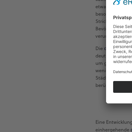
etwa +7,2 % bis
besonders in St
Strich weniger a
Bevölkerungsrüc
verursacht.
demografis
Die
deutlich älter u
um gut 52 % und 
weniger geben. I
Städtische Regi
berührt (ÖROK 2
Eine Entwicklung
einhergehende