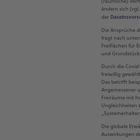
(räumliche) Verf
ändern sich (vgl
Daseinsvors
der
Die Ansprüche d
fragt nach unter
Freiflächen für 
und Grundstückspr
Durch die Covid-
freiwillig gewäh
Das betrifft bei
Angemessener un
Freiräume mit h
Ungleichheiten 
„Systemerhalter:
Die globale Erw
Auswirkungen de