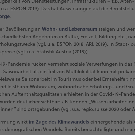
ügbarkeit von Dienstleistungen, Infrastrukturen – z.B. Alt
. u.a. ESPON 2019). Das hat Auswirkungen auf die Bereitste
orge
.
Wohn- und Lebensraum
er Bevölkerung an
steigen und werd
schiedlichsten Angeboten in Kultur, Freizeit, Bildung etc., n
Erholungszwecke (vgl. u.a. ESPON 2018, ARL 2019). In Stadt
eise (vgl. u.a. Statistik Austria (2018)).
19-Pandemie rücken vermehrt soziale Verwerfungen in das Ra
lt. Saisonarbeit als ein Teil von Multilokalität kann mit pre
spielsweise Saisonarbeit im Tourismus oder bei Erntehelfer:i
d leistbarer Wohnraum, wohnortnahe Erholungs- und Grün
ohen Auftenthaltsqualitäten erhielten in der Covid-19-Pand
wurden deutlicher sichtbar: z.B. können „Wissensarbeiter:
innen“ sind ortsgebunden (vgl. u.a. regio.suisse 2020 oder
im Zuge des Klimawandels
ärmung wirkt
einhergehende als V
s demografischen Wandels. Bereits benachteiligte und marg