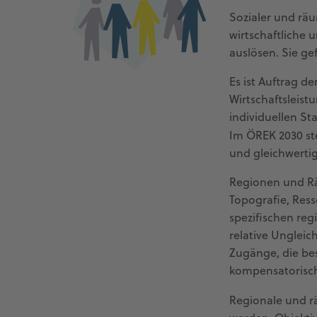
Sozialer und rä
wirtschaftliche 
auslösen. Sie g
Es ist Auftrag d
Wirtschaftsleis
individuellen S
Im ÖREK 2030 st
und gleichwertig
Regionen und Rä
Topografie, Ress
spezifischen re
relative Ungleic
Zugänge, die be
kompensatorisch
Regionale und r