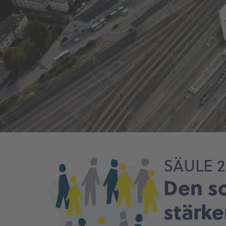
SÄULE 2
Den s
stärk