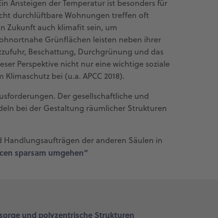
in Ansteigen der Temperatur ist besonders für
cht durchlüftbare Wohnungen treffen oft
Zukunft auch klimafit sein, um
hnortnahe Grünflächen leisten neben ihrer
uftzufuhr, Beschattung, Durchgrünung und das
ser Perspektive nicht nur eine wichtige soziale
Klimaschutz bei (u.a. APCC 2018).
usforderungen. Der gesellschaftliche und
eln bei der Gestaltung räumlicher Strukturen
nd Handlungsaufträgen der anderen Säulen in
ourcen sparsam umgehen“
sorge und polyzentrische Strukturen