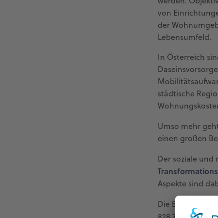
werden. Objekti
von Einrichtunge
der Wohnumgebun
Lebensumfeld.
In Österreich si
Daseinsvorsorge 
Mobilitätsaufwa
städtische Regio
Wohnungskosten 
Umso mehr geht 
einen großen Be
Der soziale und 
Transformation
Aspekte sind da
Die Bevölkerung
828.775 Personen