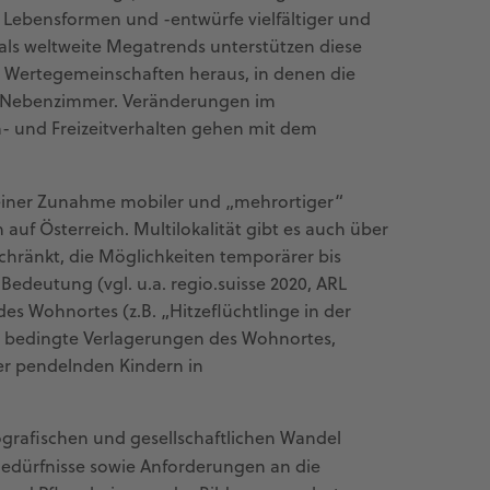
Lebensformen und -entwürfe vielfältiger und
g als weltweite Megatrends unterstützen diese
 Wertegemeinschaften heraus, in denen die
as Nebenzimmer. Veränderungen im
 und Freizeitverhalten gehen mit dem
 einer Zunahme mobiler und „mehrortiger“
auf Österreich. Multilokalität gibt es auch über
chränkt, die Möglichkeiten temporärer bis
deutung (vgl. u.a. regio.suisse 2020, ARL
des Wohnortes (z.B. „Hitzeflüchtlinge in der
 bedingte Verlagerungen des Wohnortes,
der pendelnden Kindern in
rafischen und gesellschaftlichen Wandel
 Bedürfnisse sowie Anforderungen an die