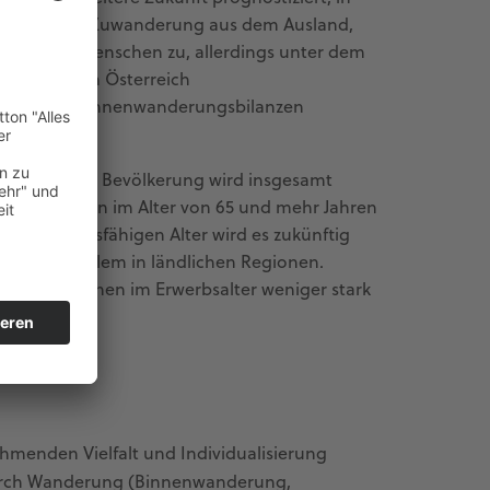
 aufgrund der Zuwanderung aus dem Ausland,
anderten Menschen zu, allerdings unter dem
en Bezirke in Österreich
d negative Binnenwanderungsbilanzen
struktur: Die Bevölkerung wird insgesamt
l der Personen im Alter von 65 und mehr Jahren
 im erwerbsfähigen Alter wird es zukünftig
irken vor allem in ländlichen Regionen.
 von Personen im Erwerbsalter weniger stark
nehmenden Vielfalt und Individualisierung
durch Wanderung (Binnenwanderung,