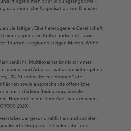
en- und Pflegeheimen oder Bildungsangebote –
llung und räumliche Organisation von Diensten
en vielfältiger. Eine heterogenere Gesellschaft
ach einer gepflegten Kulturlandschaft sowie
- oder Tourismusregionen steigen Mieten, Wohn-
mpenlicht. Multilokalität ist nicht immer
kären Lebens- und Arbeitssituationen einhergehen.
nnen, „24-Stunden-Betreuer:innen“ etc.
flächen sowie ansprechende öffentliche
emie noch stärkere Bedeutung. Soziale
innen“ Homeoffice aus dem Zweithaus machen,
 ACROSS 2020).
erstärker der gesundheitlichen und sozialen
inalisierte Gruppen sind vulnerabel und