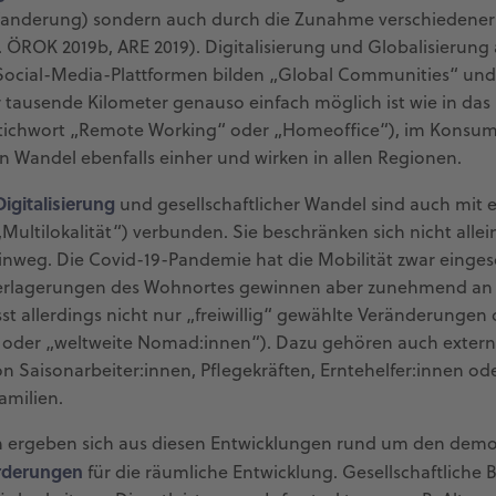
Wanderung) sondern auch durch die Zunahme verschiedener 
.a. ÖROK 2019b, ARE 2019). Digitalisierung und Globalisierun
Social-Media-Plattformen bilden „Global Communities“ und
 tausende Kilometer genauso einfach möglich ist wie in d
tichwort „Remote Working“ oder „Homeoffice“), im Konsum-
en Wandel ebenfalls einher und wirken in allen Regionen.
Digitalisierung
und gesellschaftlicher Wandel sind auch mit
ultilokalität“) verbunden. Sie beschränken sich nicht allein 
inweg. Die Covid-19-Pandemie hat die Mobilität zwar einges
 Verlagerungen des Wohnortes gewinnen aber zunehmend an Be
st allerdings nicht nur „freiwillig“ gewählte Veränderungen 
oder „weltweite Nomad:innen“). Dazu gehören auch extern
on Saisonarbeiter:innen, Pflegekräften, Erntehelfer:innen o
milien.
ergeben sich aus diesen Entwicklungen rund um den demog
rderungen
für die räumliche Entwicklung. Gesellschaftliche