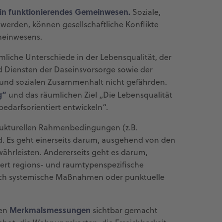
in funktionierendes Gemeinwesen.
Soziale,
werden, können gesellschaftliche Konflikte
meinwesens.
mliche Unterschiede in der Lebensqualität, der
d Diensten der Daseinsvorsorge sowie der
 und sozialen Zusammenhalt nicht gefährden.
g“
und das räumlichen Ziel „Die Lebensqualität
edarfsorientiert entwickeln“.
rukturellen Rahmenbedingungen (z.B.
ind. Es geht einerseits darum, ausgehend von den
ährleisten. Andererseits geht es darum,
rdert regions- und raumtypenspezifische
rch systemische Maßnahmen oder punktuelle
Merkmalsmessungen
ven
sichtbar gemacht