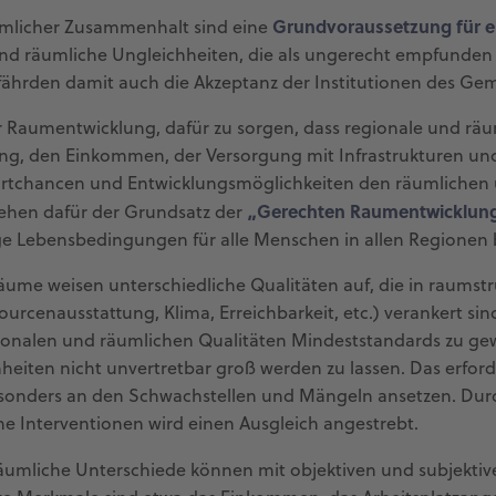
Grundvoraussetzung für e
umlicher Zusammenhalt sind eine
und räumliche Ungleichheiten, die als ungerecht empfunden 
efährden damit auch die Akzeptanz der Institutionen des Ge
er Raumentwicklung, dafür zu sorgen, dass regionale und räu
tung, den Einkommen, der Versorgung mit Infrastrukturen un
tartchancen und Entwicklungsmöglichkeiten den räumlichen
„Gerechten Raumentwicklun
ehen dafür der Grundsatz der
e Lebensbedingungen für alle Menschen in allen Regionen b
ume weisen unterschiedliche Qualitäten auf, die in raumst
ourcenausstattung, Klima, Erreichbarkeit, etc.) verankert s
gionalen und räumlichen Qualitäten Mindeststandards zu gew
hheiten nicht unvertretbar groß werden zu lassen. Das erfo
sonders an den Schwachstellen und Mängeln ansetzen. Du
e Interventionen wird einen Ausgleich angestrebt.
äumliche Unterschiede können mit objektiven und subjekti