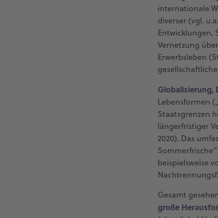
internationale 
diverser (vgl. u
Entwicklungen, 
Vernetzung über
Erwerbsleben (S
gesellschaftlich
Globalisierung, 
Lebensformen („M
Staatsgrenzen h
längerfristiger
2020). Das umfas
Sommerfrische“ 
beispielsweise v
Nachtrennungsfa
Gesamt gesehen 
große Herausfo