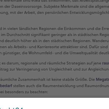
ve Merkmale sind etwa das Einkommen, das Arbeitsplatzange
n der Daseinsvorsorge. Subjekte Merkmale sind die allgemei
g, mit der Arbeit, den persönlichen Entwicklungsmöglichk
nd in vielen ländlichen Regionen die Einkommen und die Err
im Durchschnitt signifikant geringer als in städtischen Regi
nd deutlich höher als in den städtischen Regionen. Wander
nen als Arbeits- und Karriereorte attraktiver sind. Dafür sin
günstiger, die Wohnumfeld- und die Umweltqualität deutlic
rau
es darum, regionale und räumliche Strategien auf jene
itrag zur Verringerung von Ungleichheit und zur Angleichu
Megat
räumliche Zusammenhalt ist keine stabile Größe. Die
sbedarf
stellen auch die Raumentwicklung und Raumordnun
bei besonders zu beachten:
 in Österreich ist in den letzten Jahren dynamisch gewachs
Wachstum
 (+9,3 %) zu. Ein, wenn auch etwas geringeres,
wi