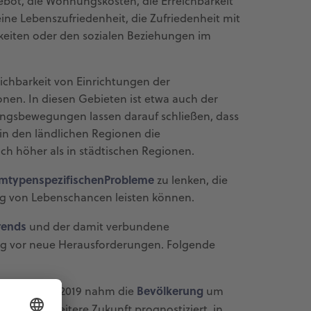
bot, die Wohnungskosten, die Erreichbarkeit
ne Lebenszufriedenheit, die Zufriedenheit mit
eiten oder den sozialen Beziehungen im
eichbarkeit von Einrichtungen der
onen. In diesen Gebieten ist etwa auch der
ungsbewegungen lassen darauf schließen, dass
d in den ländlichen Regionen die
h höher als in städtischen Regionen.
mtypenspezifischen
Probleme
zu lenken, die
ng von Lebenschancen leisten können.
rends
und der damit verbundene
g vor neue Herausforderungen. Folgende
Bevölkerung
en, von 2001–2019 nahm die
um
rd für die weitere Zukunft prognostiziert, in