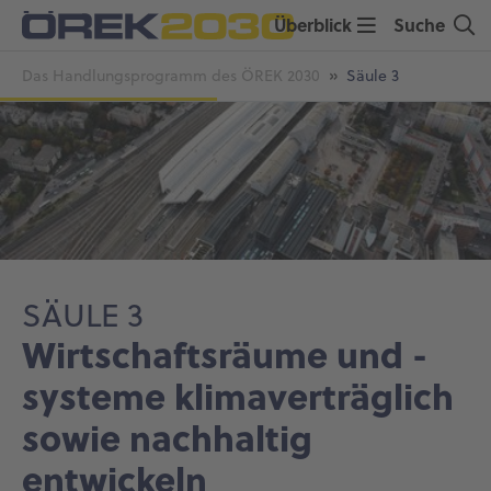
Skip
Überblick
Suche
to
You
main
Das Handlungsprogramm des ÖREK 2030
Säule 3
are
content
here:
SÄULE 3
Wirtschaftsräume und -
systeme klimaverträglich
sowie nachhaltig
entwickeln