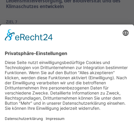
Lebensmittelversorgung, der Biodiversität und des
Klimaschutzes entwickeln
ZIEL 7
Regionale Ungleichheiten bei Wettbewerbsfähigkeit,
Wirtschaftsleistung und Einkommensniveau
verringern
Raum für Wandel: Das Österreichische
Raumentwicklungskonzept ÖREK 2030
ÖROK
Österreichische Raumordnungskonferenz
Fleischmarkt 1
A-1010 Wien
+43 (1) 535 34 44
oerok[at]oerok.gv.at