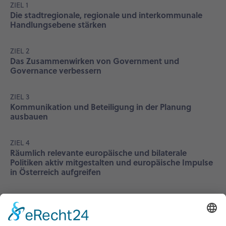
ZIEL 1
Die stadtregionale, regionale und interkommunale
Handlungsebene stärken
ZIEL 2
Das Zusammenwirken von Government und
Governance verbessern
ZIEL 3
Kommunikation und Beteiligung in der Planung
ausbauen
ZIEL 4
Räumlich relevante europäische und bilaterale
Politiken aktiv mitgestalten und europäische Impulse
in Österreich aufgreifen
ZIEL 5
Überregionale Raumentwicklung und Raumordnung
sektoral und sektorübergreifend ausbauen